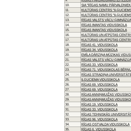
10.
SIA "RĪGAS NAMU PĀRVALDNIEKS
11.
KULTŪRAS CENTRS "IĻĢUCIEMS
12.
KULTŪRAS CENTRS "IĻĢUCIEMS
13.
RĪGAS VALSTS VĀCU ĢIMNĀZIJ
14.
RĪGAS IMANTAS VIDUSSKOLA
15.
RĪGAS IMANTAS VIDUSSKOLA
16.
KULTŪRAS UN ATPŪTAS CENTRS
17.
KULTŪRAS UN ATPŪTAS CENTRS
18.
RĪGAS 41. VIDUSSKOLA
19.
RĪGAS 34. VIDUSSKOLA
20.
EMĪLA DĀRZIŅA MŪZIKAS VIDU
21.
RĪGAS VALSTS VĀCU ĢIMNĀZIJ
22.
RĪGAS 33. VIDUSSKOLA
23.
RĪGAS 71. VIDUSSKOLAS BĒRNU
24.
RĪGAS STRADIŅA UNIVERSITĀT
25.
IĻĢUCIEMA VIDUSSKOLA
26.
RĪGAS 69. VIDUSSKOLA
27.
RĪGAS 69. VIDUSSKOLA
28.
RĪGAS ANNIŅMUIŽAS VIDUSSKO
29.
RĪGAS ANNIŅMUIŽAS VIDUSSKO
30.
RĪGAS 19. VIDUSSKOLA
31.
RĪGAS 33. VIDUSSKOLA
32.
RĪGAS TEHNISKĀS UNIVERSITĀ
33.
RĪGAS 96. VIDUSSKOLA
34.
RĪGAS OSTVALDA VIDUSSKOLA
35.
RĪGAS 6. VIDUSSKOLA