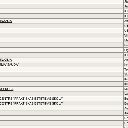
Jā
Jā
Il
Il
MNĀZIJA
An
Ul
Ul
Vi
Ma
Pr
Og
Il
MNĀZIJA
An
RMA "JAUDA"
Kr
To
Sk
Kr
Kr
DUSSKOLA
Mi
Va
CENTRS "PRAKTISKĀS ESTĒTIKAS SKOLA"
Bu
CENTRS "PRAKTISKĀS ESTĒTIKAS SKOLA"
Bu
Ai
Ai
Ro
Ro
Ūn