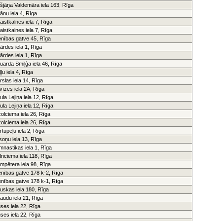
išjāņa Valdemāra iela 163, Rīga
ijānu iela 4, Rīga
aistkalnes iela 7, Rīga
aistkalnes iela 7, Rīga
enības gatve 45, Rīga
ārdes iela 1, Rīga
ārdes iela 1, Rīga
uarda Smiļģa iela 46, Rīga
ļļu iela 4, Rīga
rslas iela 14, Rīga
vīzes iela 2A, Rīga
ula Lejiņa iela 12, Rīga
ula Lejiņa iela 12, Rīga
olciema iela 26, Rīga
olciema iela 26, Rīga
rtupeļu iela 2, Rīga
lsoņu iela 13, Rīga
mnastikas iela 1, Rīga
lnciema iela 118, Rīga
mpētera iela 98, Rīga
enības gatve 178 k-2, Rīga
enības gatve 178 k-1, Rīga
uskas iela 180, Rīga
audu iela 21, Rīga
ses iela 22, Rīga
ses iela 22, Rīga