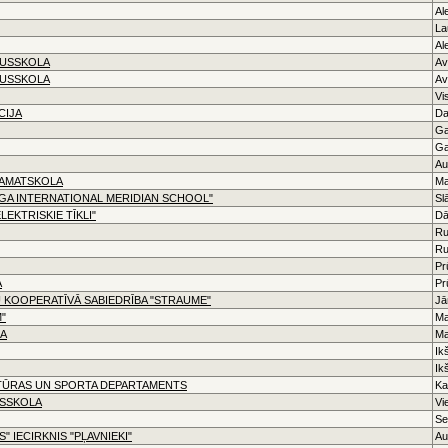
Al
La
Al
IDUSSKOLA
Av
IDUSSKOLA
Av
Vi
CIJA
Da
Ga
Ga
Au
PAMATSKOLA
Ma
ĪGA INTERNATIONAL MERIDIAN SCHOOL"
Sl
LEKTRISKIE TĪKLI"
Dā
Ru
Ru
Pr
A
Pr
 KOOPERATĪVĀ SABIEDRĪBA "STRAUME"
Jā
"
Ma
LA
Ma
Ik
Ik
LTŪRAS UN SPORTA DEPARTAMENTS
Ka
USSKOLA
Vi
Se
" IECIRKNIS "PĻAVNIEKI"
Au