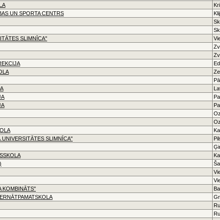
LA
Kr
ĪBAS UN SPORTA CENTRS
Kl
Sk
Sk
ITĀTES SLIMNĪCA"
Vi
Zv
Zv
REKCIJA
Ed
OLA
Ze
Pā
JA
La
JA
Pa
JA
Pa
Oz
Oz
KOLA
Ka
Ā UNIVERSITĀTES SLIMNĪCA"
Pi
Ģi
USSKOLA
Ka
)
Ša
Vi
Vi
NA KOMBINĀTS"
Ba
TERNĀTPAMATSKOLA
Gr
Ru
Ru