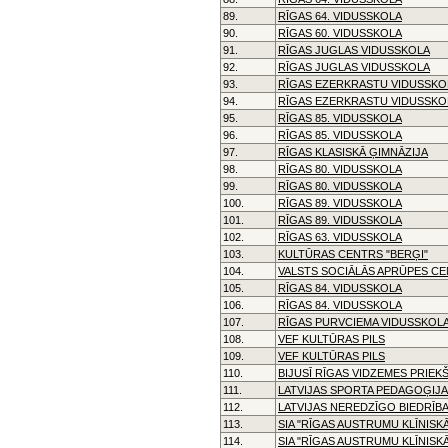
89.
RĪGAS 64. VIDUSSKOLA
90.
RĪGAS 60. VIDUSSKOLA
91.
RĪGAS JUGLAS VIDUSSKOLA
92.
RĪGAS JUGLAS VIDUSSKOLA
93.
RĪGAS EZERKRASTU VIDUSSKO
94.
RĪGAS EZERKRASTU VIDUSSKO
95.
RĪGAS 85. VIDUSSKOLA
96.
RĪGAS 85. VIDUSSKOLA
97.
RĪGAS KLASISKĀ ĢIMNĀZIJA
98.
RĪGAS 80. VIDUSSKOLA
99.
RĪGAS 80. VIDUSSKOLA
100.
RĪGAS 89. VIDUSSKOLA
101.
RĪGAS 89. VIDUSSKOLA
102.
RĪGAS 63. VIDUSSKOLA
103.
KULTŪRAS CENTRS "BERĢI"
104.
VALSTS SOCIĀLĀS APRŪPES CEN
105.
RĪGAS 84. VIDUSSKOLA
106.
RĪGAS 84. VIDUSSKOLA
107.
RĪGAS PURVCIEMA VIDUSSKOL
108.
VEF KULTŪRAS PILS
109.
VEF KULTŪRAS PILS
110.
BIJUSĪ RĪGAS VIDZEMES PRIEKŠ
111.
LATVIJAS SPORTA PEDAGOĢIJA
112.
LATVIJAS NEREDZĪGO BIEDRĪB
113.
SIA "RĪGAS AUSTRUMU KLĪNISK
114.
SIA "RĪGAS AUSTRUMU KLĪNISK