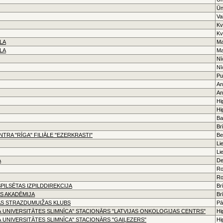
Ūn
Va
Kv
Kv
LA
Ma
LA
Ma
Nī
Nī
Pu
An
An
Hi
Hi
Ba
Br
TRA "RĪGA" FILIĀLE "EZERKRASTI"
Be
Li
Li
A
De
Ro
Ro
PILSĒTAS IZPILDDIREKCIJA
Br
S AKADĒMIJA
Br
AS STRAZDUMUIŽAS KLUBS
Pā
Ā UNIVERSITĀTES SLIMNĪCA" STACIONĀRS "LATVIJAS ONKOLOĢIJAS CENTRS"
Hi
Ā UNIVERSITĀTES SLIMNĪCA" STACIONĀRS "GAIĻEZERS"
Hi