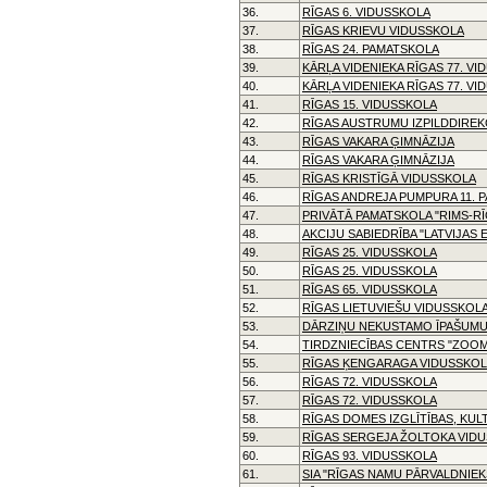
36.
RĪGAS 6. VIDUSSKOLA
37.
RĪGAS KRIEVU VIDUSSKOLA
38.
RĪGAS 24. PAMATSKOLA
39.
KĀRĻA VIDENIEKA RĪGAS 77. V
40.
KĀRĻA VIDENIEKA RĪGAS 77. V
41.
RĪGAS 15. VIDUSSKOLA
42.
RĪGAS AUSTRUMU IZPILDDIREK
43.
RĪGAS VAKARA ĢIMNĀZIJA
44.
RĪGAS VAKARA ĢIMNĀZIJA
45.
RĪGAS KRISTĪGĀ VIDUSSKOLA
46.
RĪGAS ANDREJA PUMPURA 11. 
47.
PRIVĀTĀ PAMATSKOLA "RIMS-R
48.
AKCIJU SABIEDRĪBA "LATVIJAS E
49.
RĪGAS 25. VIDUSSKOLA
50.
RĪGAS 25. VIDUSSKOLA
51.
RĪGAS 65. VIDUSSKOLA
52.
RĪGAS LIETUVIEŠU VIDUSSKOL
53.
DĀRZIŅU NEKUSTAMO ĪPAŠUMU
54.
TIRDZNIECĪBAS CENTRS "ZOOM
55.
RĪGAS ĶENGARAGA VIDUSSKO
56.
RĪGAS 72. VIDUSSKOLA
57.
RĪGAS 72. VIDUSSKOLA
58.
RĪGAS DOMES IZGLĪTĪBAS, KU
59.
RĪGAS SERGEJA ŽOLTOKA VID
60.
RĪGAS 93. VIDUSSKOLA
61.
SIA "RĪGAS NAMU PĀRVALDNIEKS