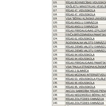
115.
RĪGAS BŪVNIECĪBAS VIDUSSKO
116.
IEKŠLIETU MINISTRIJAS VESEL
117.
RĪGAS 47. VIDUSSKOLA
118.
RĪGAS 47. VIDUSSKOLA
119.
VSIA "BĒRNU KLĪNISKĀ UNIVERS
120.
RĪGAS ANGĻU ĢIMNĀZIJA
121.
RĪGAS ANGĻU ĢIMNĀZIJA
122.
RĪGAS PĀRDAUGAVAS IZPILDDI
123.
FRIČA BRĪVZEMNIEKA PAMATSK
124.
RĪGAS 61.VIDUSSKOLA
125.
ĀGENSKALNA VALSTS ĢIMNĀZI
126.
RĪGAS ZIEMEĻVALSTU ĢIMNĀZI
127.
RĪGAS ZIEMEĻVALSTU ĢIMNĀZI
128.
RĪGAS 94.VIDUSSKOLA
129.
RĪGAS 94.VIDUSSKOLA
130.
RĪGAS PĀRDAUGAVAS PAMATS
131.
VSIA "PAULA STRADIŅA KLĪNISK
132.
RĪGAS 2.SLIMNĪCA
133.
RĪGAS MŪZIKAS INTERNĀTVID
134.
RĪGAS 53. VIDUSSKOLA (FILIĀLE
135.
RĪGAS 95.VIDUSSKOLA
136.
RĪGAS 95. VIDUSSKOLA
137.
AKCIJU SABIEDĪBA "RĪGAS PIE
138.
RĪGAS NEDZIRDĪGO BĒRNU IN
139.
RĪGAS ZOLITŪDES ĢIMNĀZIJA
140.
RĪGAS ZOLITŪDES ĢIMNĀZIJA