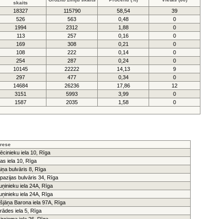
skaits
18327
115790
58,54
39
526
563
0,48
0
1994
2312
1,88
0
113
257
0,16
0
169
308
0,21
0
108
222
0,14
0
254
287
0,24
0
10145
22222
14,13
9
297
477
0,34
0
14684
26236
17,86
12
3151
5993
3,99
0
1587
2035
1,58
0
rese
ēcinieku iela 10, Rīga
as iela 10, Rīga
iņa bulvāris 8, Rīga
pazijas bulvāris 34, Rīga
uņinieku iela 24A, Rīga
uņinieku iela 24A, Rīga
išjāņa Barona iela 97A, Rīga
rādes iela 5, Rīga
irciema iela 26, Rīga