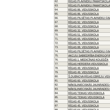
62.
RĪGAS PĻAVNIEKU PAMATSKOLA
63.
RĪGAS PĻAVNIEKU PAMATSKOLA
64.
RĪGAS 86. VIDUSSKOLA
65.
RĪGAS 86. VIDUSSKOLA
66.
RĪGAS PILSĒTAS PĻAVNIEKU ĢI
67.
RĪGAS 92. VIDUSSKOLA
68.
RĪGAS 92. VIDUSSKOLA
69.
RĪGAS 32. VIDUSSKOLA
70.
RĪGAS 51. VIDUSSKOLA
71.
RĪGAS 65. VIDUSSKOLA
72.
RĪGAS 75. VIDUSSKOLA
73.
RĪGAS 88. VIDUSSKOLA
74.
RĪGAS PILSĒTAS PĻAVNIEKU ĢI
75.
AKCIJU SABIEDRĪBA ENERGOFI
76.
RĪGAS 1. MEDICĪNAS KOLEDŽA
77.
RĪGAS HERDERA VIDUSSKOLA
78.
RĪGAS 49. VIDUSSKOLA
79.
RĪGAS 49. VIDUSSKOLA
80.
Š.DUBNOVA RĪGAS EBREJU VI
81.
RĪGAS 60. VIDUSSKOLA
82.
MĀKSLINIECISKĀS JAUNRADES 
83.
MĀKSLINIECISKĀS JAUNRADES 
84.
RĪGAS TEIKAS VIDUSSKOLA
85.
RĪGAS TEIKAS VIDUSSKOLA
86.
RĪGAS 45. VIDUSSKOLA
87.
RĪGAS 45. VIDUSSKOLA
88.
RĪGAS 64. VIDUSSKOLA