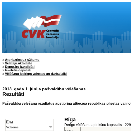
»
Atgriezties uz sākumu
»
Vēlētāju aktivitāte
»
Deputātu kandidāti
»
Ievēlētie deputāti
»
Vēlēšanu iecirkņu adreses un darba laiki
2013. gada 1. jūnija pašvaldību vēlēšanas
Rezultāti
Pašvaldību vēlēšanu rezultātus apstiprina attiecīgā republikas pilsētas vai n
Rīga
Derīgo vēlēšanu aplokšņu kopskaits - 22
Nr.p.k