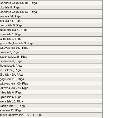
eksandra Čaka iela 102, Rīga
uku iela 9, Rīga
eksandra Čaka iela 139, Rīga
otu iela 44, Rīga
otu iela 44, Rīga
svalža iela 9, Rīga
ugavpils iela 31, Rīga
iziņa iela 1, Rīga
iziņa iela 1, Rīga
gusta Deglava iela 3, Rīga
skavas iela 197, Rīga
āvu iela 2, Rīga
rzciema iela 86, Rīga
šonu iela 6, Rīga
šonu iela 6, Rīga
ūšu iela 32, Rīga
ūšu iela 42A, Rīga
ņogu iela 110, Rīga
skavas iela 400, Rīga
skavas iela 273, Rīga
šķiles iela 6, Rīga
šķiles iela 6, Rīga
ņiera iela 15, Rīga
etalvas iela 15, Rīga
sku iela 72, Rīga
gusta Deglava iela 106 k-4, Rīga