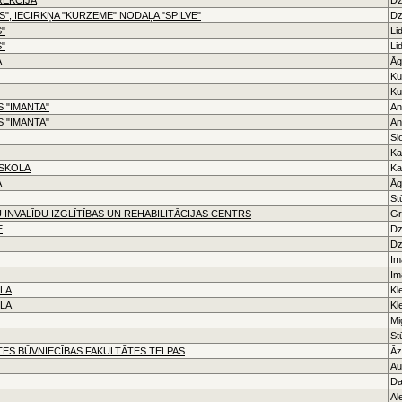
", IECIRKŅA "KURZEME" NODAĻA "SPILVE"
Dz
"
Li
"
Li
A
Āg
Ku
Ku
 "IMANTA"
An
 "IMANTA"
An
Sl
Ka
SSKOLA
Ka
A
Āg
St
 INVALĪDU IZGLĪTĪBAS UN REHABILITĀCIJAS CENTRS
Gr
E
Dz
Dz
Im
Im
LA
Kl
LA
Kl
Mi
St
TES BŪVNIECĪBAS FAKULTĀTES TELPAS
Āz
Au
Da
Al