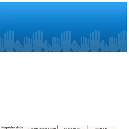
Negrozīto zīmju
Grozīto zīmju skaits
Procenti (%)
Vietas (60)