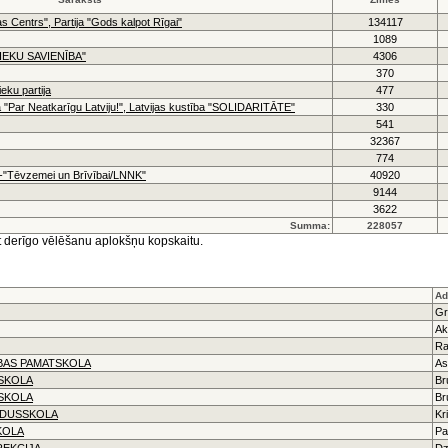
as Centrs", Partija "Gods kalpot Rīgai"
134117
1089
NIEKU SAVIENĪBA"
4306
370
eku partija
477
a "Par Neatkarīgu Latviju!", Latvijas kustība "SOLIDARITĀTE"
330
541
32367
774
!"-"Tēvzemei un Brīvībai/LNNK"
40920
9144
3622
Summa:
228057
ret derīgo vēlēšanu aplokšņu kopskaitu.
Ad
Gr
Ak
Ra
BAS PAMATSKOLA
As
SSKOLA
Br
SSKOLA
Br
IDUSSKOLA
Kr
KOLA
Pa
REKCIJA
Dz