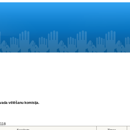
ovada vēlēšanu komisija.
9118
Saraksts
Zīmes