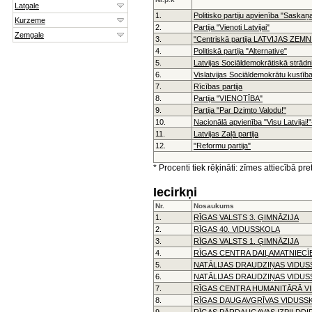
1.
Politisko partiju apvienība "Saskaņ
2.
Partija "Vienoti Latvijai"
3.
"Centriskā partija LATVIJAS ZEM
4.
Politiskā partija "Alternative"
5.
Latvijas Sociāldemokrātiskā strādni
6.
Vislatvijas Sociāldemokrātu kustīb
7.
Rīcības partija
8.
Partija "VIENOTĪBA"
9.
Partija "Par Dzimto Valodu!"
10.
Nacionālā apvienība "Visu Latvijai
11.
Latvijas Zaļā partija
12.
"Reformu partija"
* Procenti tiek rēķināti: zīmes attiecībā p
Iecirkņi
Nr.
Nosaukums
1.
RĪGAS VALSTS 3. ĢIMNĀZIJA
2.
RĪGAS 40. VIDUSSKOLA
3.
RĪGAS VALSTS 1. ĢIMNĀZIJA
4.
RĪGAS CENTRA DAIĻAMATNIECĪ
5.
NATĀLIJAS DRAUDZIŅAS VIDU
6.
NATĀLIJAS DRAUDZIŅAS VIDU
7.
RĪGAS CENTRA HUMANITĀRĀ V
8.
RĪGAS DAUGAVGRĪVAS VIDUSS
9.
RĪGAS PĀRDAUGAVAS IZPILDDI