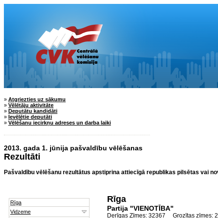
»
Atgriezties uz sākumu
»
Vēlētāju aktivitāte
»
Deputātu kandidāti
»
Ievēlētie deputāti
»
Vēlēšanu iecirkņu adreses un darba laiki
2013. gada 1. jūnija pašvaldību vēlēšanas
Rezultāti
Pašvaldību vēlēšanu rezultātus apstiprina attiecīgā republikas pilsētas vai n
Rīga
Partija "VIENOTĪBA"
Derīgas Zīmes: 32367 Grozītas zīmes: 