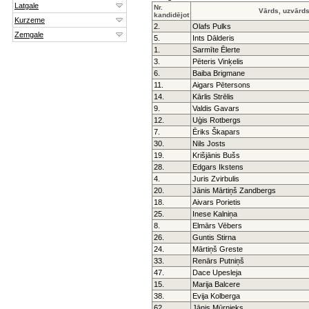
Nr.
Vārds, uzvārd
kandidējot
2.
Olafs Pulks
5.
Ints Dālderis
1.
Sarmīte Ēlerte
3.
Pēteris Vinķelis
6.
Baiba Brigmane
11.
Aigars Pētersons
14.
Kārlis Strēlis
9.
Valdis Gavars
12.
Uģis Rotbergs
7.
Ēriks Škapars
30.
Nils Josts
19.
Krišjānis Bušs
28.
Edgars Ikstens
4.
Juris Zvirbulis
20.
Jānis Mārtiņš Zandbergs
18.
Aivars Porietis
25.
Inese Kalniņa
8.
Elmārs Vēbers
26.
Guntis Stirna
24.
Mārtiņš Greste
33.
Renārs Putniņš
47.
Dace Upesleja
15.
Marija Balcere
38.
Evija Kolberga
62.
Jānis Mūrnieks