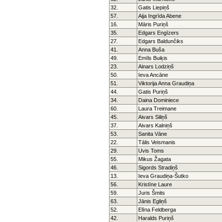
32.
Gatis Liepiņš
57.
Aija Ingrīda Abene
16.
Māris Puriņš
35.
Edgars Engīzers
27.
Edgars Baldunčiks
41.
Anna Buša
49.
Emīls Buiķis
23.
Ainars Lodziņš
50.
Ieva Ancāne
51.
Viktorija Anna Graudiņa
44.
Gatis Puriņš
34.
Daina Dominiece
60.
Laura Treimane
45.
Aivars Siliņš
37.
Aivars Kalniņš
53.
Sanita Vāne
22.
Tālis Veismanis
29.
Uvis Toms
55.
Mikus Žagata
46.
Sigords Stradiņš
13.
Ieva Graudiņa-Šutko
56.
Kristīne Laure
59.
Juris Šmits
63.
Jānis Egliņš
52.
Elīna Feldberga
42.
Haralds Puriņš