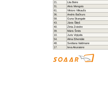
21.
Lita Beire
31.
Alvis Mengots
61.
Viktors Vilkaušs
36.
Andris Bačkurs
58.
Guna Skangale
43.
Jānis Šiliņš
40.
Zinta Zviedre
39.
Māris Šmits
10.
Juris Viņķelis
54.
Alma Eihentāle
48.
Svetlana Valdmane
17.
Ieva Akuratere