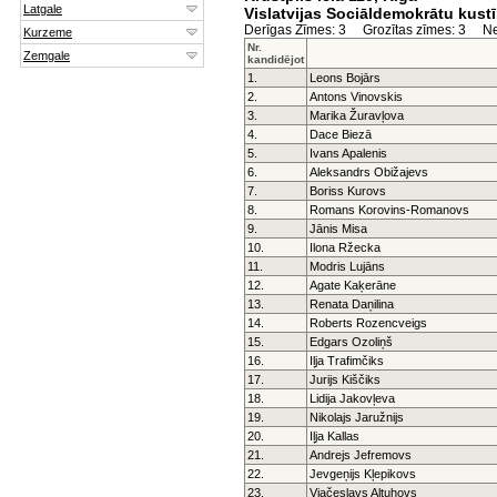
Vislatvijas Sociāldemokrātu kust
Derīgas Zīmes: 3 Grozītas zīmes: 3 Neg
Nr.
kandidējot
1.
Leons Bojārs
2.
Antons Vinovskis
3.
Marika Žuravļova
4.
Dace Biezā
5.
Ivans Apalenis
6.
Aleksandrs Obižajevs
7.
Boriss Kurovs
8.
Romans Korovins-Romanovs
9.
Jānis Misa
10.
Ilona Ržecka
11.
Modris Lujāns
12.
Agate Kaķerāne
13.
Renata Daņilina
14.
Roberts Rozencveigs
15.
Edgars Ozoliņš
16.
Iļja Trafimčiks
17.
Jurijs Kiščiks
18.
Lidija Jakovļeva
19.
Nikolajs Jaružnijs
20.
Iļja Kallas
21.
Andrejs Jefremovs
22.
Jevgeņijs Kļepikovs
23.
Vjačeslavs Altuhovs