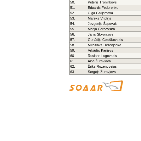
50.
Pēteris Troņinkovs
51.
Eduards Fedorenko
52.
Olga Galljamova
53.
Mareks Vītoliņš
54.
Jevgenijs Šapovals
55.
Marija Černovska
56.
Jānis Skvorcovs
57.
Genādijs Celuškovskis
58.
Miroslavs Derevjanko
59.
Arkādijs Karijevs
60.
Ruslans Lugovskis
61.
Aina Žuravļova
62.
Ēriks Rozencveigs
63.
Sergejs Žuravļovs