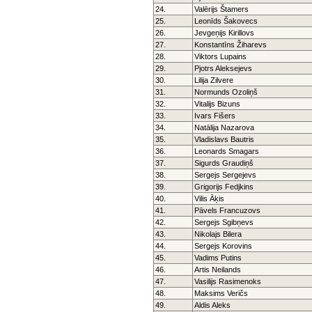
24.
Valērijs Štamers
25.
Leonīds Šakovecs
26.
Jevgeņijs Kirillovs
27.
Konstantīns Žiharevs
28.
Viktors Lupains
29.
Pjotrs Aleksejevs
30.
Lilija Zilvere
31.
Normunds Ozoliņš
32.
Vitalijs Bizuns
33.
Ivars Fišers
34.
Natālija Nazarova
35.
Vladislavs Bautris
36.
Leonards Smagars
37.
Sigurds Graudiņš
38.
Sergejs Sergejevs
39.
Grigorijs Fedjkins
40.
Vilis Āķis
41.
Pāvels Francuzovs
42.
Sergejs Sgibņevs
43.
Nikolajs Bilera
44.
Sergejs Korovins
45.
Vadims Putins
46.
Artis Neilands
47.
Vasilijs Rasimenoks
48.
Maksims Veričs
49.
Aldis Aleks