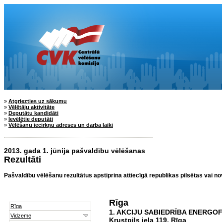
»
Atgriezties uz sākumu
»
Vēlētāju aktivitāte
»
Deputātu kandidāti
»
Ievēlētie deputāti
»
Vēlēšanu iecirkņu adreses un darba laiki
2013. gada 1. jūnija pašvaldību vēlēšanas
Rezultāti
Pašvaldību vēlēšanu rezultātus apstiprina attiecīgā republikas pilsētas vai n
Rīga
1. AKCIJU SABIEDRĪBA ENERGO
Krustpils iela 119, Rīga